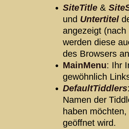
SiteTitle
&
SiteS
und
Untertitel
de
ang
werd
des Browsers an
MainMenu
: Ihr 
gewöhnlich Link
DefaultTiddlers
N
haben möchten,
geöffnet wird.