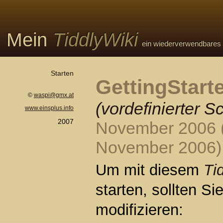
Mein
TiddlyWiki
Mein
TiddlyWiki
ein wiederverwendbares n
ein wiederverwendbares n
Starten
GettingStart
©
waspi@gmx.at
(vordefinierter S
www.einsplus.info
2007
November 2006
November 2006
)
Um mit diesem
Ti
modifizieren: